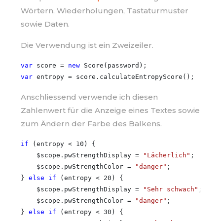
Wörtern, Wiederholungen, Tastaturmuster
sowie Daten.
Die Verwendung ist ein Zweizeiler.
var
 score = 
new
var
Anschliessend verwende ich diesen
Zahlenwert für die Anzeige eines Textes sowie
zum Ändern der Farbe des Balkens.
if
 (entropy < 10) {

    $scope.pwStrengthDisplay = 
"Lächerlich"
;

    $scope.pwStrengthColor = 
"danger"
;

} 
else
if
 (entropy < 20) {

    $scope.pwStrengthDisplay = 
"Sehr schwach"
;

    $scope.pwStrengthColor = 
"danger"
;

} 
else
if
 (entropy < 30) {
