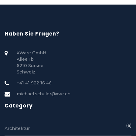
Haben Sie Fragen?
XWare GmbH
Allee 1b
6210 Sursee
Schweiz
+41 41 922 16 46
michael.schuler@xwr.ch
Category
(6)
Architektur