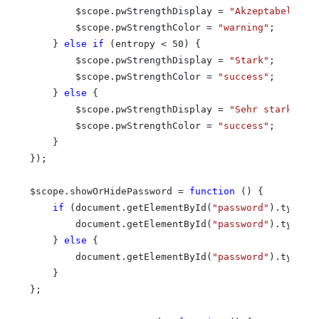
        $scope.pwStrengthDisplay = 
"Akzeptabel"
;

        $scope.pwStrengthColor = 
"warning"
;

    } 
else
if
 (entropy < 50) {

        $scope.pwStrengthDisplay = 
"Stark"
;

        $scope.pwStrengthColor = 
"success"
;

    } 
else
 {

        $scope.pwStrengthDisplay = 
"Sehr stark"
;

        $scope.pwStrengthColor = 
"success"
;

    }

});

$scope.showOrHidePassword = 
function
 () {

if
 (document.getElementById(
"password"
).type =
        document.getElementById(
"password"
).type =
    } 
else
 {

        document.getElementById(
"password"
).type =
    }

};
