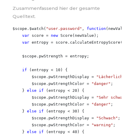
Zusammenfassend hier der gesamte
Quelltext.
$scope.$watch(
"user.password"
, 
function
(newValue) {
var
 score = 
new
 Score(newValue);

var
 entropy = score.calculateEntropyScore();

    $scope.pwStrength = entropy;

if
 (entropy < 10) {

        $scope.pwStrengthDisplay = 
"Lächerlich"
;

        $scope.pwStrengthColor = 
"danger"
;

    } 
else
if
 (entropy < 20) {

        $scope.pwStrengthDisplay = 
"Sehr schwach"
;

        $scope.pwStrengthColor = 
"danger"
;

    } 
else
if
 (entropy < 30) {

        $scope.pwStrengthDisplay = 
"Schwach"
;

        $scope.pwStrengthColor = 
"warning"
;

    } 
else
if
 (entropy < 40) {
