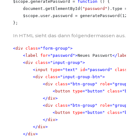
$scope.generatePassword = 
function
 () {

    document.getElementById(
"password"
).type = 
"te
    $scope.user.password = generatePassword(12, 
fa
In HTML sieht das dann folgendermassen aus.
<
div
class
=
"form-group"
>
<
label
for
=
"password"
>
Neues Passwort
</
label
>
<
div
class
=
"input-group"
>
<
input
type
=
"text"
id
=
"password"
class
=
"fo
<
div
class
=
"input-group-btn"
>
<
div
class
=
"btn-group"
role
=
"group"
>
<
button
type
=
"button"
class
=
"btn b
</
div
>
<
div
class
=
"btn-group"
role
=
"group"
>
<
button
type
=
"button"
class
=
"btn b
</
div
>
</
div
>
</
div
>