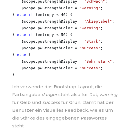
    $scope.pwStrengthDisplay = 
"Schwach"
;

    $scope.pwStrengthColor = 
"warning"
;

} 
else
if
 (entropy < 40) {

    $scope.pwStrengthDisplay = 
"Akzeptabel"
;

    $scope.pwStrengthColor = 
"warning"
;

} 
else
if
 (entropy < 50) {

    $scope.pwStrengthDisplay = 
"Stark"
;

    $scope.pwStrengthColor = 
"success"
;

} 
else
 {

    $scope.pwStrengthDisplay = 
"Sehr stark"
;

    $scope.pwStrengthColor = 
"success"
;

Ich verwende das Bootstrap Layout, die
Farbangabe
danger
steht also für Rot,
warning
für Gelb und
success
für Grün. Damit hat der
Benutzer ein Visuelles Feedback, wie es um
die Stärke des eingegebenen Passwortes
steht.