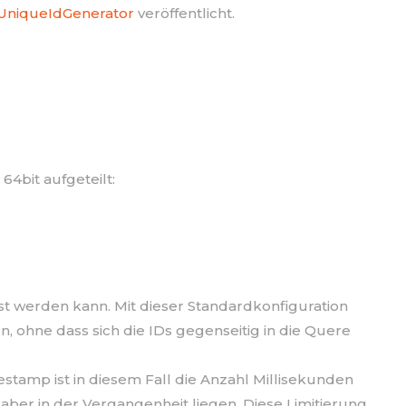
UniqueIdGenerator
veröffentlicht.
64bit aufgeteilt:
sst werden kann. Mit dieser Standardkonfiguration
, ohne dass sich die IDs gegenseitig in die Quere
stamp ist in diesem Fall die Anzahl Millisekunden
 aber in der Vergangenheit liegen. Diese Limitierung