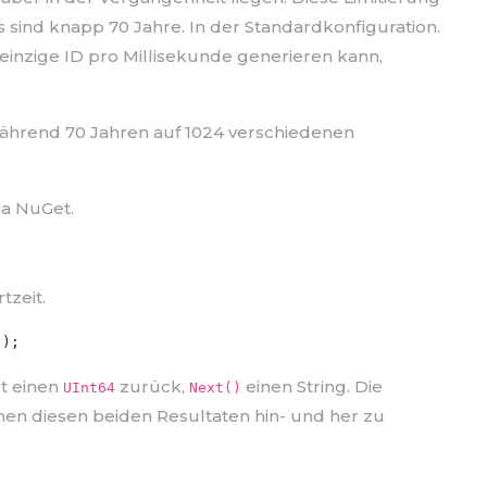
as sind knapp 70 Jahre. In der Standardkonfiguration.
e einzige ID pro Millisekunde generieren kann,
hrend 70 Jahren auf 1024 verschiedenen
ia NuGet.
tzeit.
t einen
zurück,
einen String. Die
UInt64
Next()
en diesen beiden Resultaten hin- und her zu