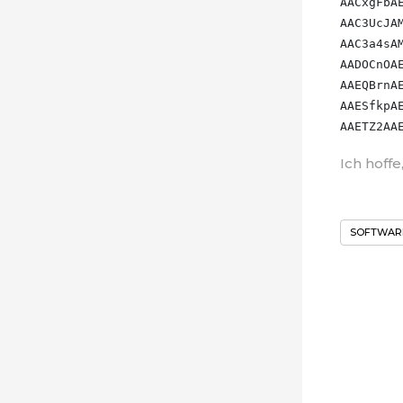
AACxgFbAE
AAC3UcJAM
AAC3a4sAM
AADOCnOAE
AAEQBrnAE
AAESfkpAE
Ich hoff
SOFTWAR