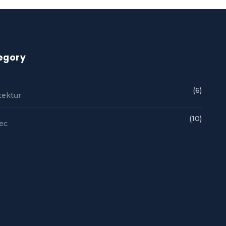
egory
(6)
tektur
(10)
ec