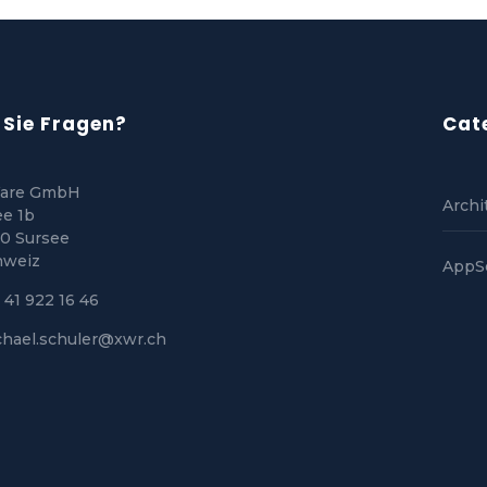
Sie Fragen?
Cat
are GmbH
Archi
ee 1b
0 Sursee
hweiz
AppS
 41 922 16 46
chael.schuler@xwr.ch