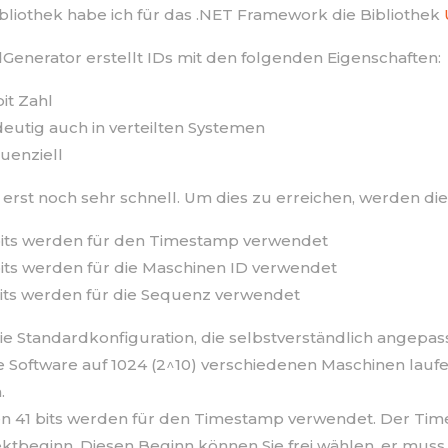
ibliothek habe ich für das .NET Framework die Bibliothek
Generator erstellt IDs mit den folgenden Eigenschaften:
bit Zahl
deutig auch in verteilten Systemen
uenziell
erst noch sehr schnell. Um dies zu erreichen, werden die 
bits werden für den Timestamp verwendet
bits werden für die Maschinen ID verwendet
bits werden für die Sequenz verwendet
 die Standardkonfiguration, die selbstverständlich angepa
e Software auf 1024 (2^10) verschiedenen Maschinen laufen
.
en 41 bits werden für den Timestamp verwendet. Der Time
jektbeginn. Diesen Beginn können Sie frei wählen, er muss