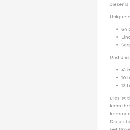
dieser B
UniqueId
64 
Ein
Seq
Und dies 
41 
10 
13 
Dies ist
kann Ihr
kommen
Die erst
seit Pro