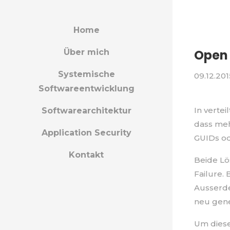
Home
Open 
Über mich
Systemische
09.12.201
Softwareentwicklung
In vertei
Softwarearchitektur
dass meh
Application Security
GUIDs od
Kontakt
Beide Lö
Failure.
Ausserde
neu gene
Um diese