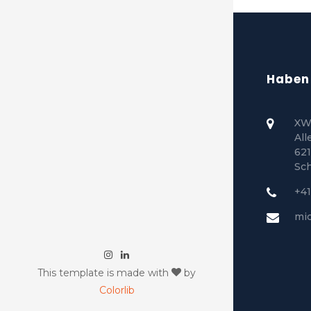
Haben 
XW
All
621
Sc
+41
mi
This template is made with
by
Colorlib