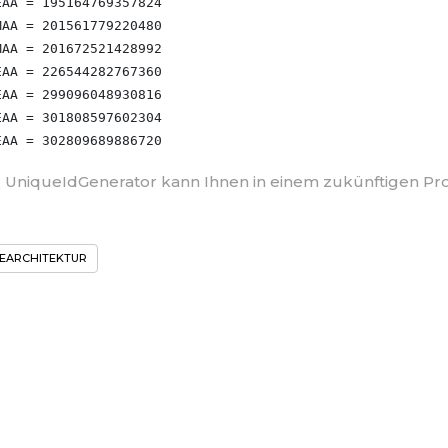
AA = 195164769357824

AA = 201561779220480

AA = 201672521428992

AA = 226544282767360

AA = 299096048930816

AA = 301808597602304

e, UniqueIdGenerator kann Ihnen in einem zukünftigen Proje
EARCHITEKTUR