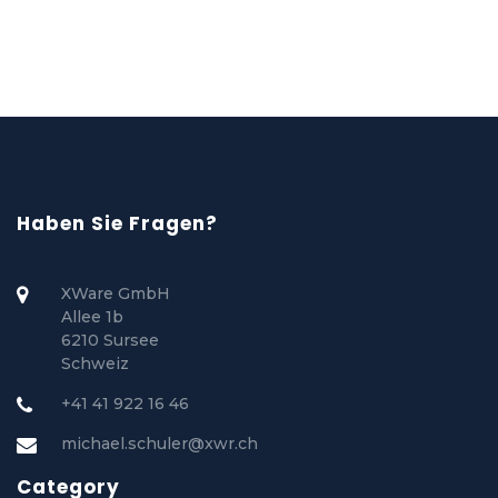
Haben Sie Fragen?
XWare GmbH
Allee 1b
6210 Sursee
Schweiz
+41 41 922 16 46
michael.schuler@xwr.ch
Category