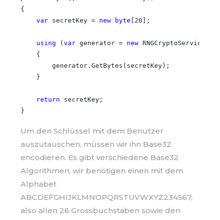
{

var
 secretKey = 
new
byte
[20];

using
 (
var
 generator = 
new
 RNGCryptoServiceProv
    {

        generator.GetBytes(secretKey);

    }

return
 secretKey;

Um den Schlüssel mit dem Benutzer
auszutauschen, müssen wir ihn Base32
encodieren. Es gibt verschiedene Base32
Algorithmen, wir benötigen einen mit dem
Alphabet
ABCDEFGHIJKLMNOPQRSTUVWXYZ234567,
also allen 26 Grossbuchstaben sowie den