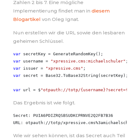
Zahlen 2 bis 7. Eine mögliche
Implementierung findet man in
diesem
Blogartikel
von Oleg Ignat.
Nun erstellen wir die URL sowie den lesbaren
geheimen Schlüssel.
var
var
 username = 
"xpressive.cms:michaelschuler"
var
 issuer = 
"xpressive.cms"
var
 secret = Base32.ToBase32String(secretKey);

var
 url = $
"otpauth://totp/{username}?secret={secr
Das Ergebnis ist wie folgt.
Secret: PUIA6PDIZRQSBSUDKCPRNVE2Q2FB7B36

Wie wir sehen können, ist das Secret auch Teil